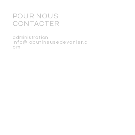
POUR NOUS
CONTACTER
administration
info@labutineusedevanier.c
om
Tél. :
418-681-0827
poste
102
Direc
t
ion
direction@labutineusedevan
ier.com
LISTE DE DIFFUSION