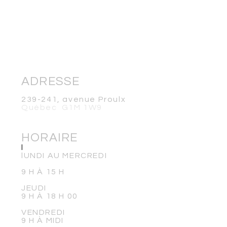
ADRESSE
239-241, avenue Proulx
Québec G1M 1W9
HORAIRE
l
lUNDI AU MERCREDI
9 H À 15 H
JEUDI
9 H À 18 H 00
VENDREDI
9 H À MIDI