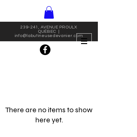
239-241, AVENUE PROULX
QUÉBEC |
info@labutineusedevanier.com
There are no items to show
here yet.