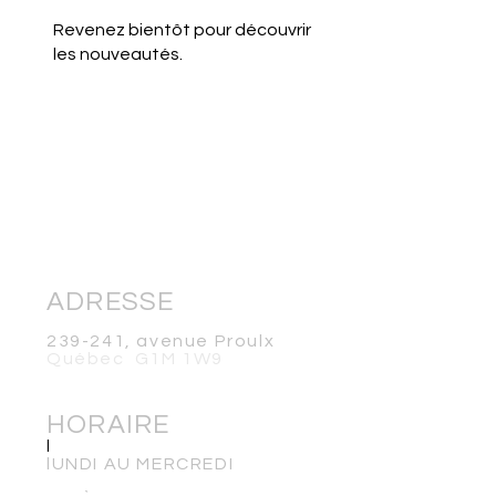
Revenez bientôt pour découvrir
les nouveautés.
ADRESSE
239-241, avenue Proulx
Québec G1M 1W9
HORAIRE
l
lUNDI AU MERCREDI