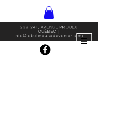
239-241, AVENUE PROULX
QUÉBEC |
info@labutineusedevanier.com