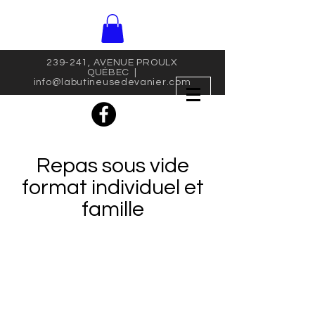
239-241, AVENUE PROULX
QUÉBEC |
info@labutineusedevanier.com
Repas sous vide
format individuel et
famille
Boutique
/
Produits congelés