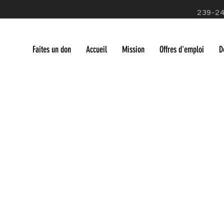
239-2
Faites un don
Accueil
Mission
Offres d'emploi
D
Boutique
/
Produits congelés