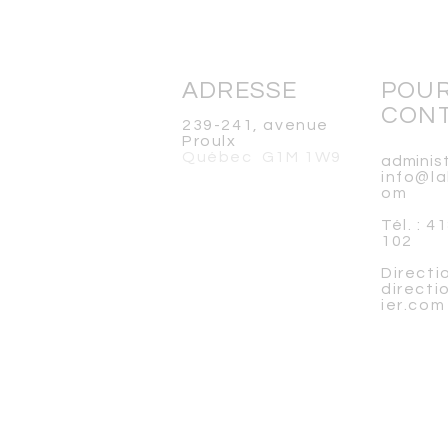
ADRESSE
POU
CON
239-241, avenue
Proulx
Québec G1M 1W9
adminis
info@la
om
Tél. : 
102
Direc
t
i
direct
ier.com