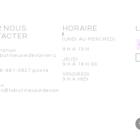
R NOUS
HORAIRE
L
TACTER
l
lUNDI AU MERCREDI
9 H À 15 H
tration
butineusedevanier.c
JEUDI
9 H À 18 H 00
418-681-0827 poste
VENDREDI
9 H À MIDI
on
ion@labutineusedevan