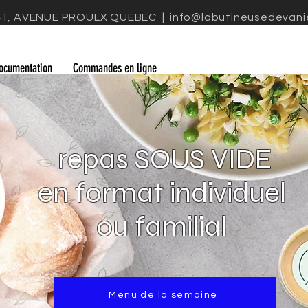
41, AVENUE PROULX QUÉBEC |
info@labutineusedevani
ocumentation
Commandes en ligne
repas SOUS VIDE
en format individuel
ou familial
Menu de la semaine