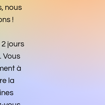
, nous
ns !
2 jours
. Vous
ement à
re la
aines