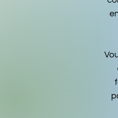
co
en
Vou
p