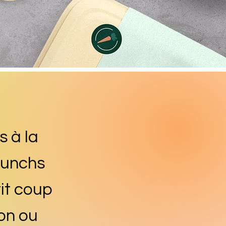
s à la
lunchs
tit coup
on ou