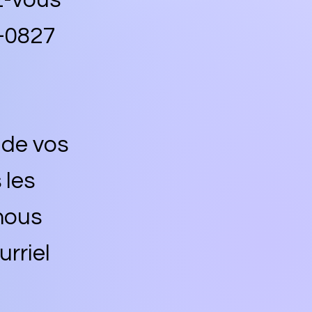
z-vous
-0827
 de vos
les
nous
rriel