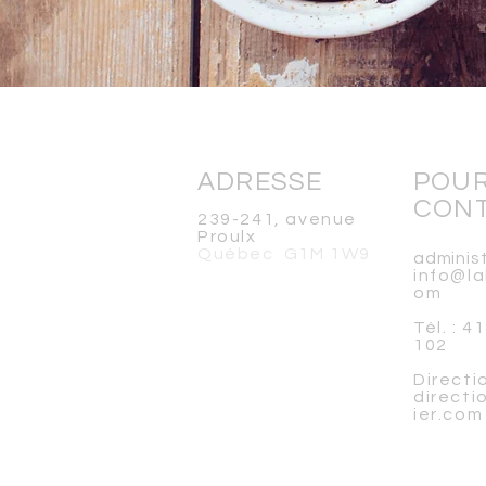
ADRESSE
POU
CON
239-241, avenue
Proulx
Québec G1M 1W9
adminis
info@la
om
Tél. : 
102
Direc
t
i
direct
ier.com