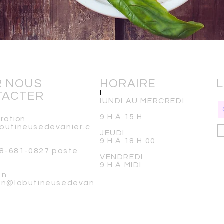
R NOUS
HORAIRE
L
TACTER
l
lUNDI AU MERCREDI
9 H À 15 H
tration
butineusedevanier.c
JEUDI
9 H À 18 H 00
418-681-0827 poste
VENDREDI
9 H À MIDI
on
ion@labutineusedevan