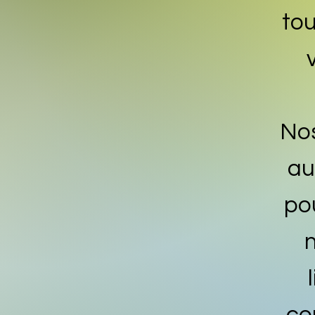
to
Nos
au
po
n