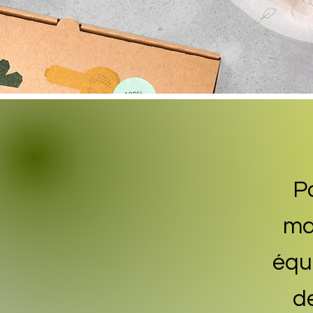
Po
ma
équi
d